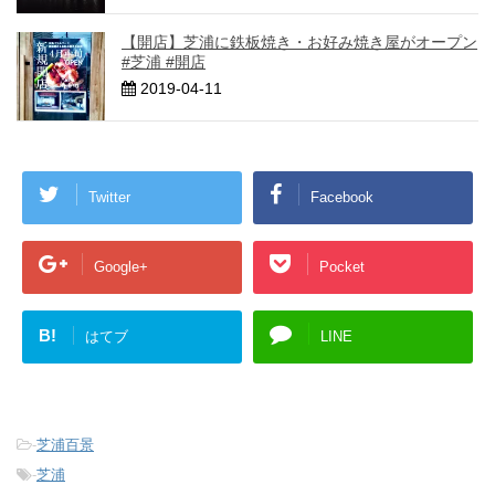
【開店】芝浦に鉄板焼き・お好み焼き屋がオープン
#芝浦 #開店
2019-04-11
Twitter
Facebook
Google+
Pocket
B!
はてブ
LINE
-
芝浦百景
-
芝浦