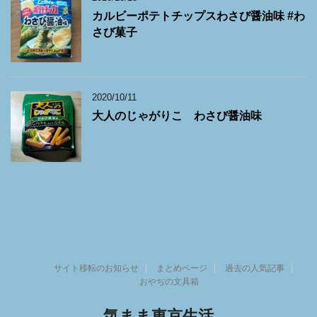
カルビーポテトチップスわさび醤油味 #わ
さび菓子
2020/10/11
大人のじゃがりこ わさび醤油味
サイト移転のお知らせ
まとめページ
過去の人気記事
おやぢの文具箱
気まま東京生活