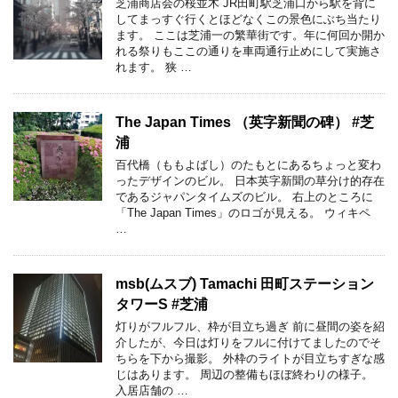
芝浦商店会の桜並木 JR田町駅芝浦口から駅を背に
してまっすぐ行くとほどなくこの景色にぶち当たり
ます。 ここは芝浦一の繁華街です。年に何回か開か
れる祭りもここの通りを車両通行止めにして実施さ
れます。 狭 …
The Japan Times （英字新聞の碑） #芝
浦
百代橋（ももよばし）のたもとにあるちょっと変わ
ったデザインのビル。 日本英字新聞の草分け的存在
であるジャパンタイムズのビル。 右上のところに
「The Japan Times」のロゴが見える。 ウィキペ
…
msb(ムスブ) Tamachi 田町ステーション
タワーS #芝浦
灯りがフルフル、枠が目立ち過ぎ 前に昼間の姿を紹
介したが、今日は灯りをフルに付けてましたのでそ
ちらを下から撮影。 外枠のライトが目立ちすぎな感
じはあります。 周辺の整備もほぼ終わりの様子。
入居店舗の …