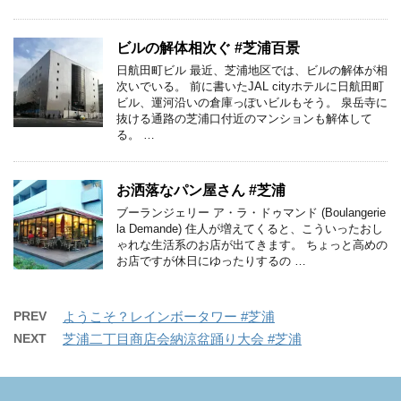
ビルの解体相次ぐ #芝浦百景
日航田町ビル 最近、芝浦地区では、ビルの解体が相
次いでいる。 前に書いたJAL cityホテルに日航田町
ビル、運河沿いの倉庫っぽいビルもそう。 泉岳寺に
抜ける通路の芝浦口付近のマンションも解体して
る。 …
お洒落なパン屋さん #芝浦
ブーランジェリー ア・ラ・ドゥマンド (Boulangerie
la Demande) 住人が増えてくると、こういったおし
ゃれな生活系のお店が出てきます。 ちょっと高めの
お店ですが休日にゆったりするの …
PREV
ようこそ？レインボータワー #芝浦
NEXT
芝浦二丁目商店会納涼盆踊り大会 #芝浦