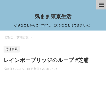
気まま東京生活
小さなことからこツコツと （大きなことはできません）
HOME
>
芝浦百景
>
芝浦百景
レインボーブリッジのループ #芝浦
投稿日：2018-07-15 更新日：
2018-07-16