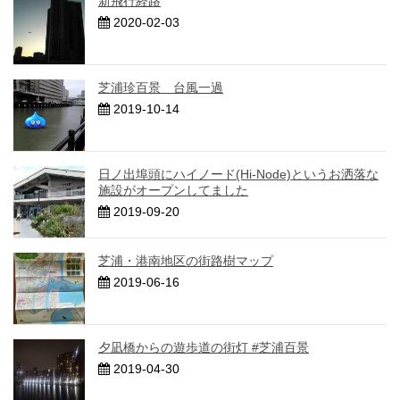
新飛行経路
2020-02-03
芝浦珍百景 台風一過
2019-10-14
日ノ出埠頭にハイノード(Hi-Node)というお洒落な
施設がオープンしてました
2019-09-20
芝浦・港南地区の街路樹マップ
2019-06-16
夕凪橋からの遊歩道の街灯 #芝浦百景
2019-04-30