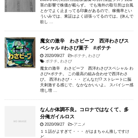
害の影響で株価が載らず。 でも海外の取引所は台風
とかでよく止まってる印象があるので、稼働率とい
ういみでは、東証はよく頑張ってるのでは。(休んで
欲し …
魔女の激辛 わさビーフ 西洋わさびス
ペシャル #わさび菓子 #ポテチ
2020/09/27
-
ポテチ
,
わさび
ポテチ
,
わさび
魔女の激辛 わさビーフ 西洋わさびスペシャル わ
さび×ポテチ。 この最高の組み合わせで西洋わさ
び。 西洋わさび・・・ どんなだ!? ストレートに脳
天刺激する感じで、なかなかいいよ。 スパイシー感
増し増 …
なんか体調不良。コロナではなくて、多
分俺ガイルロス
2020/09/27
-
アニメ
１１話がよすぎて・・・ がはまちゃん推しですけ
ど。