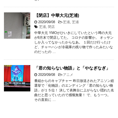
【閉店】中華大元(芝浦)
2020/09/08
-
芝浦
,
芝浦
芝浦
,
閉店
中華大元 YMOがひいきにしていたという噂の大元
が8月末で閉店してた。 コロナの影響か。 オッサン
しか入ってなかったからなあ。 １回だけ行ったけ
ど、チャーハンが冷蔵庫の残り物で作ったみたいな
のだったの …
「君の知らない物語」と「やなぎなぎ」
2020/09/08
-
アニメ
番組からのキャプチャー 昨日放送されたアニソン総
選挙で「化物語」のエンディング「君の知らない物
語」が１５位！ 決して表舞台に上がらない隠れた名
曲だと思っていたので感慨無量！ で、もう一つ。
その直前に …