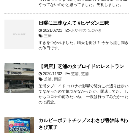
やってないのかと思ってました。失礼しました。
日曜に三昧なんて #ヒゲダン三昧
2021/02/21
-
おやぢのつぶやき
三昧
すきをつかれました。晴天を衝け？ 今から流し聞き
の休日です。
【閉店】芝浦のタブロイドのレストラン
2020/11/02
-
芝浦
,
芝浦
芝浦
,
閉店
芝浦タブロイド コロナの影響で随分この辺りは歩い
てなかったので気づかなかったが、閉店してた。 し
かもコロナの前みたいね。 一度は行ってみたかった
ので残念。
カルビーポテトチップスわさび醤油味 #わ
さび菓子