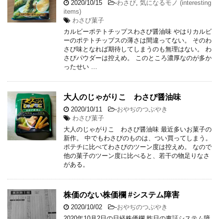
2020/10/15
-
わさび
,
気になるモノ (interesting
items)
わさび菓子
カルビーポテトチップスわさび醤油味 やはりカルビ
ーのポテトチップスの薄さは間違ってない。 そのわ
さび味となれば期待してしまうのも無理はない。 わ
さびパウダーは控えめ。 このところ濃厚なのが多か
ったせい …
大人のじゃがりこ わさび醤油味
2020/10/11
-
おやぢのつぶやき
わさび菓子
大人のじゃがりこ わさび醤油味 最近多いお菓子の
新作。 中でもわさびのものは、つい買ってしまう。
ポテチに比べてわさびのツーン度は控えめ。 なので
他の菓子のツーン度に比べると、若干の物足りなさ
がある。
株価のない株価欄 #システム障害
2020/10/02
-
おやぢのつぶやき
2020年10月2日の日経株価欄 昨日の東証システム障