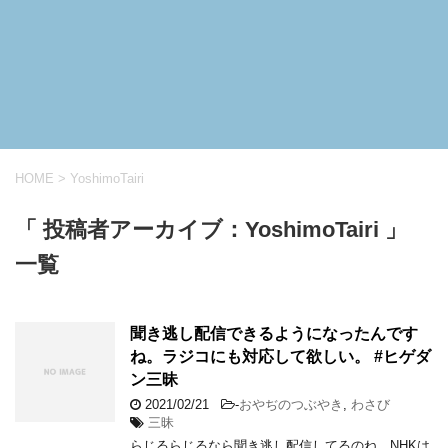
HOME
>
YoshimoTairi
「 投稿者アーカイブ：YoshimoTairi 」
一覧
聞き逃し配信できるようになったんです
ね。ラジコにも対応して欲しい。 #ヒゲダ
ン三昧
2021/02/21
-
おやぢのつぶやき
,
わさび
三昧
らじるらじるなら聞き逃し配信してるのね。NHKは