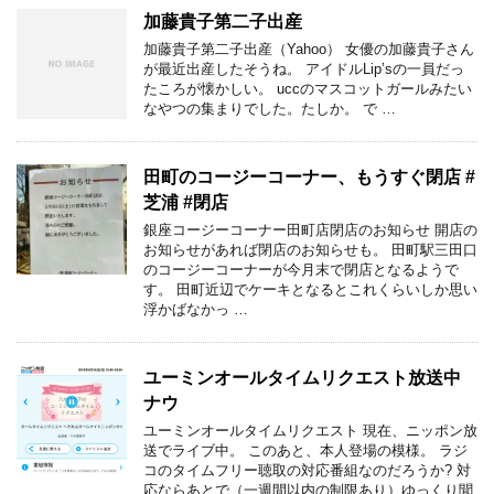
加藤貴子第二子出産
加藤貴子第二子出産（Yahoo） 女優の加藤貴子さん
が最近出産したそうね。 アイドルLip’sの一員だっ
たころが懐かしい。 uccのマスコットガールみたい
なやつの集まりでした。たしか。 で …
田町のコージーコーナー、もうすぐ閉店 #
芝浦 #閉店
銀座コージーコーナー田町店閉店のお知らせ 開店の
お知らせがあれば閉店のお知らせも。 田町駅三田口
のコージーコーナーが今月末で閉店となるようで
す。 田町近辺でケーキとなるとこれくらいしか思い
浮かばなかっ …
ユーミンオールタイムリクエスト放送中
ナウ
ユーミンオールタイムリクエスト 現在、ニッポン放
送でライブ中。 このあと、本人登場の模様。 ラジ
コのタイムフリー聴取の対応番組なのだろうか? 対
応ならあとで（一週間以内の制限あり）ゆっくり聞