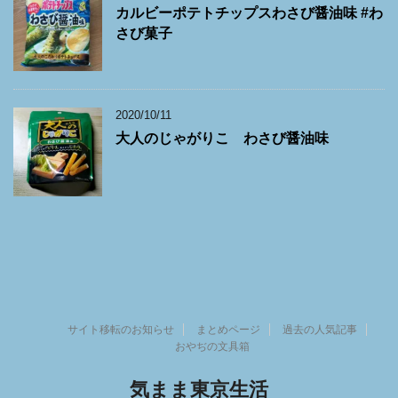
カルビーポテトチップスわさび醤油味 #わ
さび菓子
2020/10/11
大人のじゃがりこ わさび醤油味
サイト移転のお知らせ
まとめページ
過去の人気記事
おやぢの文具箱
気まま東京生活