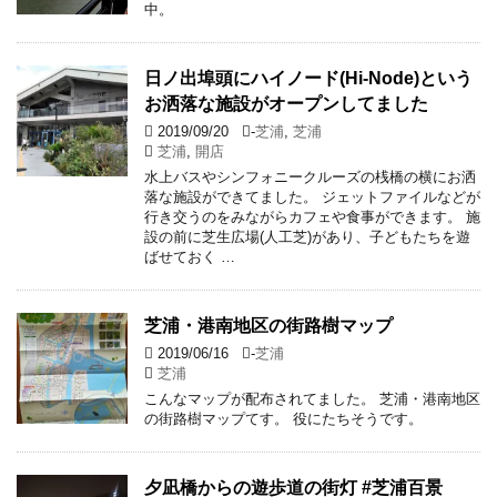
中。
日ノ出埠頭にハイノード(Hi-Node)という
お洒落な施設がオープンしてました
2019/09/20
-
芝浦
,
芝浦
芝浦
,
開店
水上バスやシンフォニークルーズの桟橋の横にお洒
落な施設ができてました。 ジェットファイルなどが
行き交うのをみながらカフェや食事ができます。 施
設の前に芝生広場(人工芝)があり、子どもたちを遊
ばせておく …
芝浦・港南地区の街路樹マップ
2019/06/16
-
芝浦
芝浦
こんなマップが配布されてました。 芝浦・港南地区
の街路樹マップてす。 役にたちそうです。
夕凪橋からの遊歩道の街灯 #芝浦百景