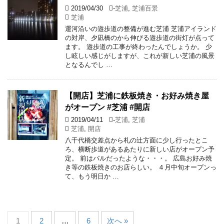
2019/04/30
-
芝浦
,
芝浦百景
芝浦
運河沿いの遊歩道の整備が進む芝浦 芝浦アイランド
の対岸、夕凪橋のから伸びる遊歩道の街灯が点って
ます。 遊歩道の工事が終わったんでしょうか。 少
し眩しい感じがしますが、これが新しい芝浦の風景
となるんでし …
【開店】芝浦に鉄板焼き・お好み焼き屋
がオープン #芝浦 #開店
2019/04/11
-
芝浦
,
芝浦
芝浦
,
開店
八千代橋交差点から札の辻方面に少し行ったとこ
ろ、横断歩道があるあたりに新しい店がオープン予
定。 前はバルだったような・・・。 広島お好み焼
き等の鉄板焼きのお店らしい。 ４月中旬オープンっ
て、もう明日か …
1
2
…
6
次へ »