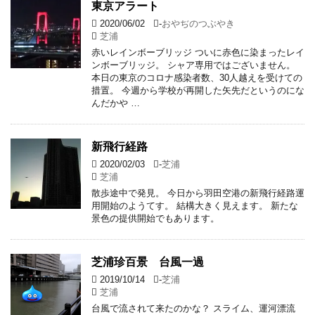
東京アラート
2020/06/02
-
おやぢのつぶやき
芝浦
赤いレインボーブリッジ ついに赤色に染まったレイ
ンボーブリッジ。 シャア専用ではございません。
本日の東京のコロナ感染者数、30人越えを受けての
措置。 今週から学校が再開した矢先だというのにな
んだかや …
新飛行経路
2020/02/03
-
芝浦
芝浦
散歩途中で発見。 今日から羽田空港の新飛行経路運
用開始のようてす。 結構大きく見えます。 新たな
景色の提供開始でもあります。
芝浦珍百景 台風一過
2019/10/14
-
芝浦
芝浦
台風で流されて来たのかな？ スライム、運河漂流