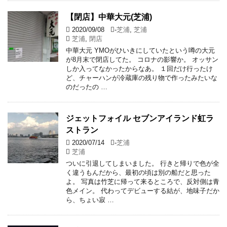
【閉店】中華大元(芝浦)
2020/09/08
-
芝浦
,
芝浦
芝浦
,
閉店
中華大元 YMOがひいきにしていたという噂の大元
が8月末で閉店してた。 コロナの影響か。 オッサン
しか入ってなかったからなあ。 １回だけ行ったけ
ど、チャーハンが冷蔵庫の残り物で作ったみたいな
のだったの …
ジェットフォイル セブンアイランド虹ラ
ストラン
2020/07/14
-
芝浦
芝浦
ついに引退してしまいました。 行きと帰りで色が全
く違うもんだから、最初の頃は別の船だと思った
よ。 写真は竹芝に帰って来るところで、反対側は青
色メイン。 代わってデビューする結が、地味子だか
ら、ちょい寂 …