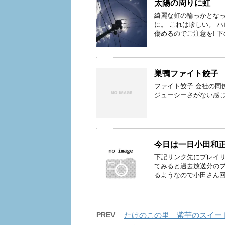
太陽の周りに虹
綺麗な虹の輪っかとなっ
に。 これは珍しい。 
傷めるのでご注意を! 下
巣鴨ファイト餃子
ファイト餃子 会社の同
ジューシーさがない感じ
今日は一日小田和
下記リンク先にプレイリ
てみると過去放送分のプ
るようなので小田さん回
PREV
たけのこの里 紫芋のスイー