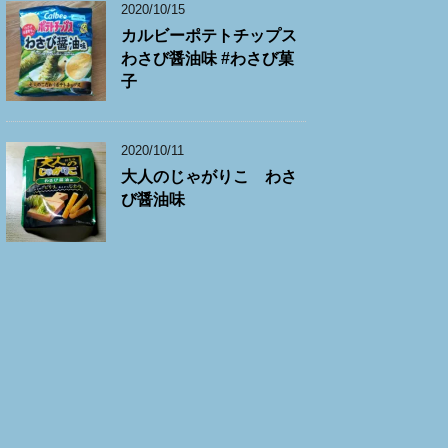
2020/10/15
カルビーポテトチップス
わさび醤油味 #わさび菓
子
2020/10/11
大人のじゃがりこ わさ
び醤油味