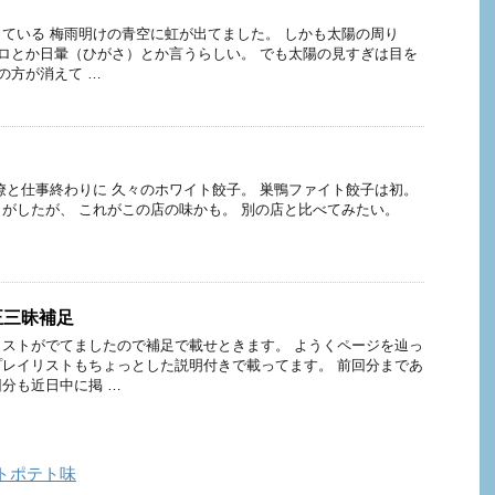
ている 梅雨明けの青空に虹が出てました。 しかも太陽の周り
ハロとか日暈（ひがさ）とか言うらしい。 でも太陽の見すぎは目を
の方が消えて …
僚と仕事終わりに 久々のホワイト餃子。 巣鴨ファイト餃子は初。
がしたが、 これがこの店の味かも。 別の店と比べてみたい。
正三昧補足
ストがでてましたので補足で載せときます。 ようくページを辿っ
レイリストもちょっとした説明付きで載ってます。 前回分まであ
分も近日中に掲 …
トポテト味