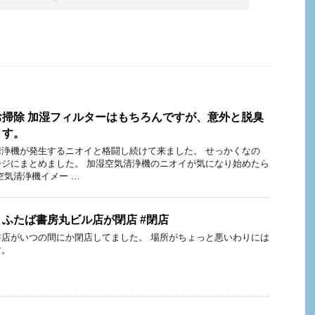
掃除 加湿フィルターはもちろんですが、意外と脱臭
ます。
浄機が発生するニオイと格闘し続けて来ました。 せっかくなの
ジにまとめました。 加湿空気清浄機のニオイが気になり始めたら
空気清浄機イメー …
ふたば書房丸ビル店が閉店 #閉店
店がいつの間にか閉店してました。 場所がちょっと悪いわりには
す。