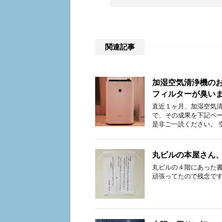
関連記事
加湿空気清浄機のお
フィルターが臭い
直近１ヶ月、加湿空気清
で、その成果を下記ペー
是非ご一読ください。 
丸ビルの本屋さん、
丸ビルの４階にあった書
頑張ってたので残念で