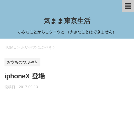
気まま東京生活
小さなことからこツコツと （大きなことはできません）
HOME
>
おやぢのつぶやき
>
おやぢのつぶやき
iphoneX 登場
投稿日：
2017-09-13