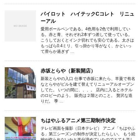
パイロット ハイテックCコレト リニュ
ーアル
愛用ボールペンである。4色用を2色で利用してい
る。赤と青、それぞれ2本ずつ差して使っている。
こうしておくとインク切れでも安心である。太さは
もっぱら0.4ミリ、引っ掛かり等がなく、かといっ
て滑らか過ぎず …
赤坂とらや（新装開店）
新装とらやの入口 仕事で赤坂に来たら、羊羹で有名
なとらやがビルを建て替えてリニューアルオープン
してた。 いつの間に、、、。 店内に入るとホテル
のロビーのよう。 販売は２階とのこと。 贅沢な造
りだ。 季 …
ちはやふるアニメ第三期制作決定
テレビ画面を撮影（日本テレビ） アニメ「ちはやふ
る」第三シーズンの制作が決定したらしい。 もう続
編が作られないかと半分諦めていたのでとても楽し