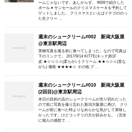
ームじゃないです。あしからず。 #009で紹介した
ポール
サンセールのクリスマスケーキを予約して
ゲットしました。 クリスマスといえばイチゴののっ
た生クリー …
週末のシュークリーム#002 新潟大阪屋
@東京駅周辺
実物写真を撮る前に食べてしまった。なので写真は
下のリンクで。 2017/9/14 KITTE(キッテ)B1F
皮:★☆☆☆☆(柔らかい) クリーム:★★☆☆☆(昔な
がら) 価格:★★★★☆ その他:プ …
週末のシュークリーム#010 新潟大阪屋
(2回目)@東京駅周辺
本日の目的の店のシュークリームが売り切れだった
ので前に写真を撮り忘れた新潟大阪屋に再び。 クリ
ームが前に食べた時よりなめらかな気がして美味し
かったです。けどコッテリの方が好みかも。（完全
に個人の感想で …