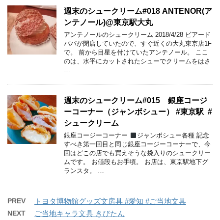
週末のシュークリーム#018 ANTENOR(ア
ンテノール)@東京駅大丸
アンテノールのシュークリーム 2018/4/28 ビアード
パパが閉店していたので、すぐ近くの大丸東京店1F
で。 前から目星を付けていたアンテノール。 ここ
のは、水平にカットされたシューでクリームをはさ
…
週末のシュークリーム#015 銀座コージ
ーコーナー（ジャンボシュー） #東京駅 #
シュークリーム
銀座コージーコーナー
ジャンボシュー各種 記念
すべき第一回目と同じ銀座コージーコーナーで、今
回はどこの店でも買えそうな袋入りのシュークリー
ムです。 お値段もお手頃。 お店は、東京駅地下グ
ランスタ。 …
PREV
トヨタ博物館グッズ文房具 #愛知 #ご当地文具
NEXT
ご当地キャラ文具 きびたん